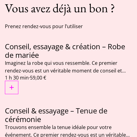
Vous avez déjà un bon ?
Prenez rendez-vous pour l’utiliser
Conseil, essayage & création – Robe
de mariée
Imaginez la robe qui vous ressemble. Ce premier
rendez-vous est un véritable moment de conseil et
1 h 30 min
·
59,00 €
d'essayage pour vous accompagner dans le choix de
votre future robe de mariée. Selon votre projet, vous
pourrez : - essayer les modèles disponibles à l'atelier ; -
faire personnaliser un modèle existant (matières,
dentelles, manches, finitions...) ; - ou imaginer une
Conseil & essayage – Tenue de
création unique, conçue spécialement pour vous.
cérémonie
Grâce à des patrons d'essayage en toile de coton,
Trouvons ensemble la tenue idéale pour votre
nous pouvons également tester différentes formes de
événement. Ce premier rendez-vous est un véritable