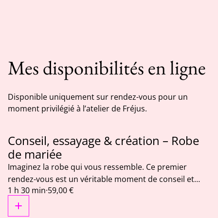
Mes disponibilités en ligne
Disponible uniquement sur rendez-vous pour un
moment privilégié à l’atelier de Fréjus.
Conseil, essayage & création – Robe
de mariée
Imaginez la robe qui vous ressemble. Ce premier
rendez-vous est un véritable moment de conseil et
1 h 30 min
·
59,00 €
d'essayage pour vous accompagner dans le choix de
votre future robe de mariée. Selon votre projet, vous
pourrez : - essayer les modèles disponibles à l'atelier ; -