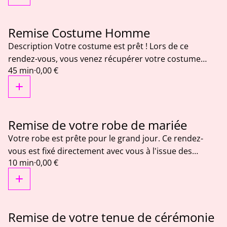
vêtement est examiné avant toute intervention afin de
déterminer le traitement le plus adapté. ✨ Devis
gratuit avant toute intervention. 📍 Dépôt et retrait
Remise Costume Homme
uniquement sur rendez-vous à Fréjus. Durée : 15 min
Description Votre costume est prêt ! Lors de ce
rendez-vous, vous venez récupérer votre costume
45 min
·
0,00 €
après les retouches réalisées dans notre atelier. Un
dernier essayage est effectué afin de vérifier que tout
est parfaitement ajusté avant la remise. Nous prenons
le temps de contrôler chaque détail pour vous garantir
un résultat soigné et un confort optimal. Ce rendez-
Remise de votre robe de mariée
vous est réservé au retrait des costumes retouchés
Votre robe est prête pour le grand jour. Ce rendez-
dans notre atelier.
vous est fixé directement avec vous à l'issue des
10 min
·
0,00 €
retouches. Il est réservé à la remise de votre robe de
mariée après les derniers ajustements et le contrôle
final. Nous vérifions ensemble que tout est parfait afin
que vous puissiez repartir en toute sérénité. 📍 Atelier
à Fréjus – uniquement sur rendez-vous. ⚠️ Ce rendez-
Remise de votre tenue de cérémonie