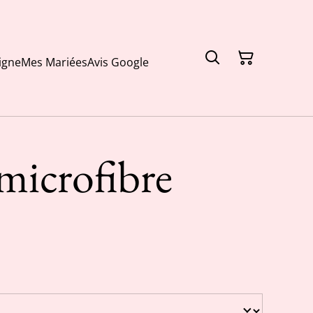
igne
Mes Mariées
Avis Google
microfibre