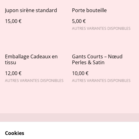
Jupon sirène standard
Porte bouteille
15,00 €
5,00 €
AUTRES VARIANTES DISPONIBLES
Emballage Cadeaux en
Gants Courts – Nœud
tissu
Perles & Satin
12,00 €
10,00 €
AUTRES VARIANTES DISPONIBLES
AUTRES VARIANTES DISPONIBLES
Nous contacter
Conditions Générales
Cookies
Politique de
Politique de Cookies